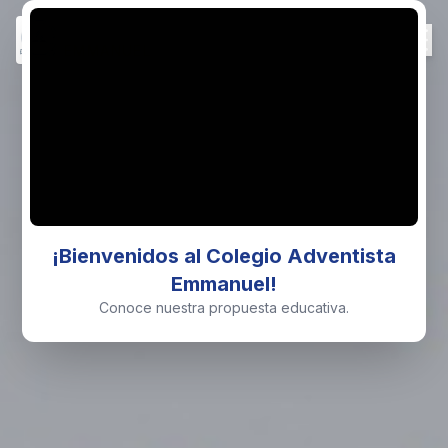
COLEGIO ADVENTISTA
EMMANUEL
¡Bienvenidos al Colegio Adventista
Emmanuel!
Conoce nuestra propuesta educativa.